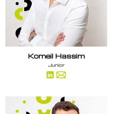
plusieurs cabinets d’expertise-comptable,
notamment chez BDO international, sur l’île de la
Réunion.
Mes missions
J’apporte mon expertise à mes clients dans les
domaines comptables et financiers pour les aider
à analyser leur activité et prendre les bonnes
Komeil Hassim
décisions.
Junior
Ma devise
«Le succès sans l’épanouissement est l’échec
ultime.»
Mon parcours