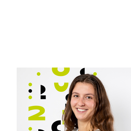
Mon parcours
Titulaire d’un Brevet de Technicien Supérieur en
Comptabilité et Gestion, je prépare actuellement
le Diplôme de Comptabilité et de Gestion.
Mes missions