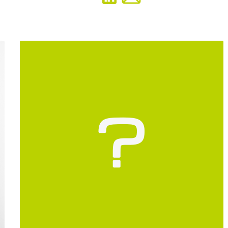
Pourquoi
pas
vous
?
Postulez-ici !