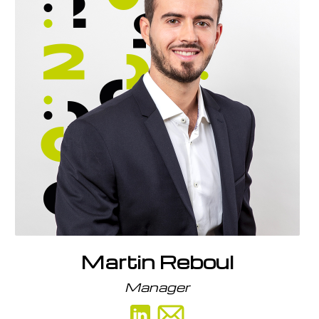
Titulaire du diplôme supérieur de comptabilité et
de gestion, je prépare actuellement le diplôme
d’expertise comptable.
Mes missions
Depuis 5 ans au sein du cabinet C2GA, mon rôle
en qualité de manager est de veiller à la
satisfaction de nos clients en assurant la
performance de nos équipes. J’interviens
également sur des missions d’audit dans
différents secteurs d’activités (concessions BMW,
industrie chimique, associations).
Martin Reboul
Ma devise
Manager
«L’art de la réussite consiste à savoir s’entourer
des meilleurs.»