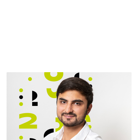
Mon parcours
Diplômé d’une licence Economie-Gestion parcours
comptabilité-finance, je développe mes
compétences en préparant mon Master
Comptabilité, Contrôle, Audit.
Avant d’intégrer C2GA, j’ai exercé au sein de