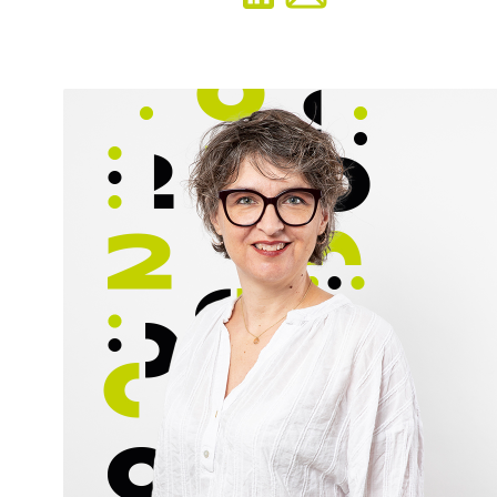
«Lorsque deux forces sont jointes, leur efficacité
est double.»
Mon parcours
Titulaire du DESS droit et fiscalité de l’entreprise et
du DU de juriste d’entreprise, je suis également
diplômée du Magistère Droit des affaires,
Fiscalité, Comptabilité. Après avoir exercé
pendant 10 ans comme avocate au barreau de
Marseille, j’ai obtenu le Master Comptabilité
Gestion Audit.
Mes missions
Depuis 10 ans, au sein de C2GA, j’accompagne
les entreprises à chaque étape de leur