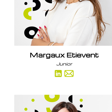
A l’écoute des clients, ma mission consiste à
traiter et collecter l’information financière pour leur
permettre de prendre les bonnes décisions.
Ma devise
«La connaissance des mots conduit à la
connaissance des choses.»
Margaux Etievent
Junior
Mon parcours